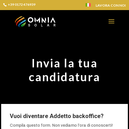
+39 0172 476939
LAVORA CON NOI
Invia la tua
candidatura
Vuoi diventare Addetto backoffice?
Compila questo form. Non vediamo l’ora di conoscerti!