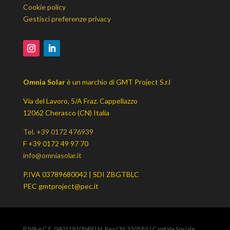
Cookie policy
Gestisci preferenze privacy
Omnia Solar
è un marchio di GMT Project S.r.l
Via del Lavoro, 5/A Fraz. Cappellazzo
12062 Cherasco (CN) Italia
Tel. +39 0172 476939
F +39 0172 49 97 70
info@omniasolar.it
P.IVA 03789680042 | SDI ZBGTBLC
PEC gmtproject@pec.it
P.IVA e C.F. 04021910049 | N. Rea CN-330583 | Capitale Sociale